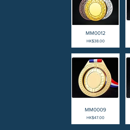
MM0012
價格
HK$38.00
MM0009
價格
HK$47.00