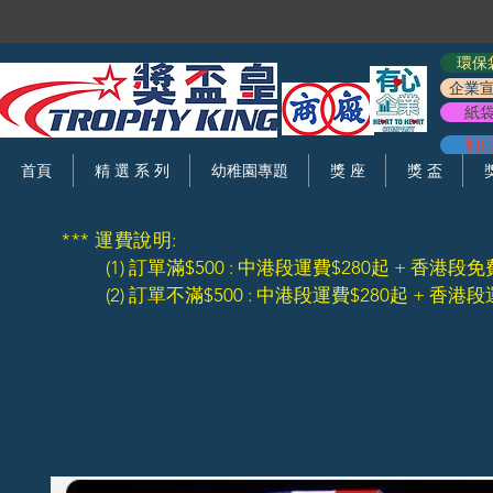
環保
企業
紙
制
首頁
精 選 系 列
幼稚園專題
獎 座
獎 盃
*** 運費說明:
(1) 訂單滿$500 : 中港段運費$280起 + 香港段免
(2) 訂單不滿$500 : 中港段運費$280起 + 香港