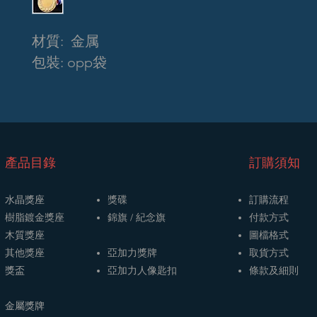
材質: 金属
包裝: opp袋
​產品目錄
訂購須知
水晶獎座
獎碟
訂購流程
樹脂鍍金獎座
​​錦旗 / 紀念旗
​付款方式
木質獎座
圖檔格式
其他獎座
亞加力獎牌
取貨方式
獎盃
​亞加力人像匙扣
條款及細則
金屬獎牌