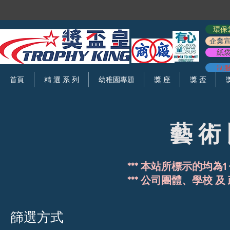
環保
企業
紙
制
首頁
精 選 系 列
幼稚園專題
獎 座
獎 盃
藝 術 
*** 本站所標示的均為1
*** 公司團體、學校 及
篩選方式