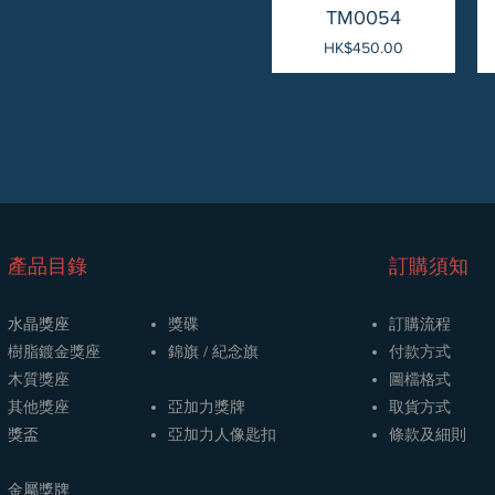
快速瀏覽
TM0054
價格
HK$450.00
​產品目錄
訂購須知
水晶獎座
獎碟
訂購流程
樹脂鍍金獎座
​​錦旗 / 紀念旗
​付款方式
木質獎座
圖檔格式
其他獎座
亞加力獎牌
取貨方式
獎盃
​亞加力人像匙扣
條款及細則
金屬獎牌