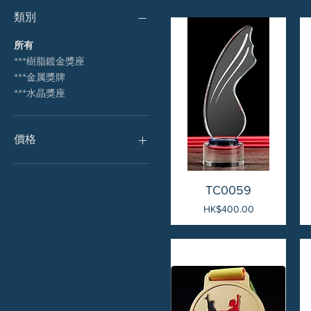
類別
所有
***樹脂鍍金獎座
***金属獎牌
***水晶獎座
價格
HK$43
HK$792
快速瀏覽
TC0059
價格
HK$400.00