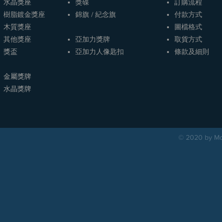
水晶獎座
獎碟
訂購流程
樹脂鍍金獎座
​​錦旗 / 紀念旗
​付款方式
木質獎座
圖檔格式
其他獎座
亞加力獎牌
取貨方式
獎盃
​亞加力人像匙扣
條款及細則
金屬獎牌
​水晶獎牌
© 2020 by Mou