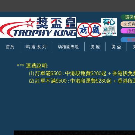
環保
企業
紙
制
首頁
精 選 系 列
幼稚園專題
獎 座
獎 盃
*** 運費說明:
(1) 訂單滿$500 : 中港段運費$280起 + 香港段免
(2) 訂單不滿$500 : 中港段運費$280起 + 香港