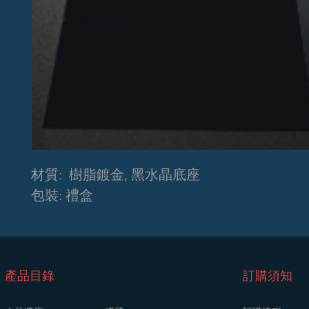
材質: 樹脂鍍金, 黑水晶底座
包裝: 禮盒
​產品目錄
訂購須知