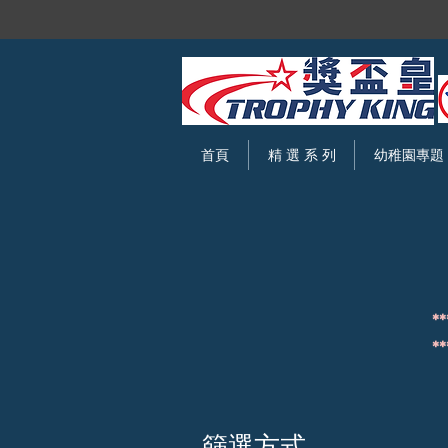
首頁
精 選 系 列
幼稚園專題
*
*
篩選方式