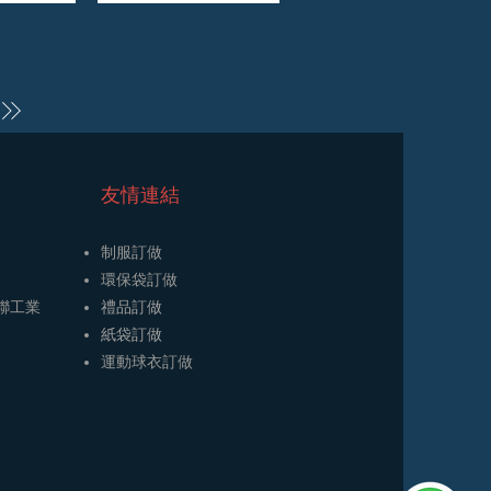
友情連結
制服訂做
環保袋訂做
開聯工業
禮品訂做
​紙袋訂做
​運動球衣訂做