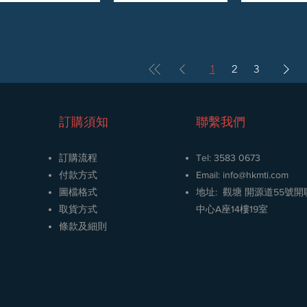
1
2
3
訂購須知
聯繫我們
訂購流程
Tel: 3583 0673
​付款方式
Email: info
@hkmti.com
圖檔格式
地址: 觀塘 開源道55號
取貨方式
中心A座14樓19室
條款及細則