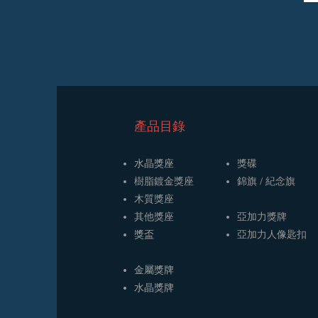
​產品目錄
水晶獎座
獎碟
樹脂鍍金獎座
​​錦旗 / 紀念旗
木質獎座
其他獎座
亞加力獎牌
獎盃
​亞加力人像匙扣
金屬獎牌
​水晶獎牌