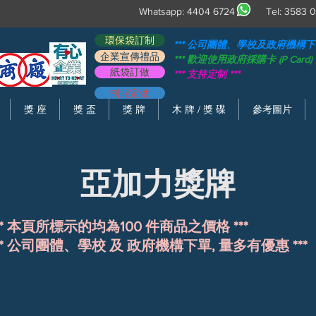
Whatsapp: 4404 6724 Tel: 358
環保袋訂制
​*** 公司團體、學校及政府機構下單,
企業宣傳禮品
​*** 歡迎使用政府採購卡 (P Card) ​*
紙袋訂做
​*** 支持定制 ​***
制服定做
獎 座
獎 盃
獎 牌
木 牌 / 獎 碟
參考圖片
​亞加力獎牌
** 本頁所標示的均為100 件商品之價格 ***
** 公司團體、學校 及 政府機構下單, 量多有優惠 ***