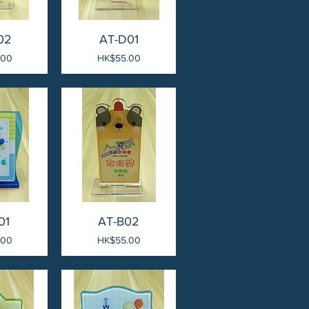
02
AT-D01
價格
.00
HK$55.00
01
AT-B02
價格
.00
HK$55.00