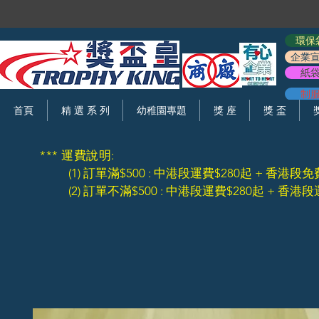
環保
企業
紙
制
首頁
精 選 系 列
幼稚園專題
獎 座
獎 盃
*** 運費說明:
(1) 訂單滿$500 : 中港段運費$280起 + 香港段免
(2) 訂單不滿$500 : 中港段運費$280起 + 香港