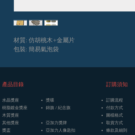
材質: 仿胡桃木+金屬片
包裝: 簡易氣泡袋
​產品目錄
訂購須知
水晶獎座
獎碟
訂購流程
樹脂鍍金獎座
​​錦旗 / 紀念旗
​付款方式
木質獎座
圖檔格式
其他獎座
亞加力獎牌
取貨方式
獎盃
​亞加力人像匙扣
條款及細則