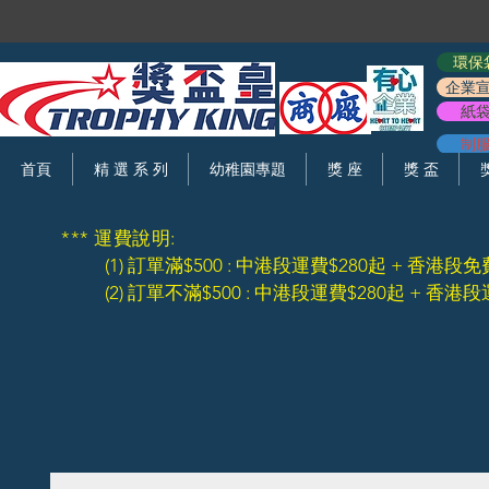
環保
企業
紙
制
首頁
精 選 系 列
幼稚園專題
獎 座
獎 盃
*** 運費說明:
(1) 訂單滿$500 : 中港段運費$280起 + 香港段免
(2) 訂單不滿$500 : 中港段運費$280起 + 香港