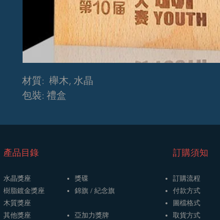
材質: 櫸木, 水晶
包裝: 禮盒
​產品目錄
訂購須知
水晶獎座
獎碟
訂購流程
樹脂鍍金獎座
​​錦旗 / 紀念旗
​付款方式
木質獎座
圖檔格式
其他獎座
亞加力獎牌
取貨方式