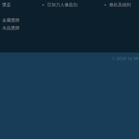
獎盃
​亞加力人像匙扣
條款及細則
金屬獎牌
​水晶獎牌
© 2020 by Mou