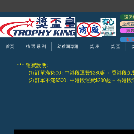
環保
企業
紙
制
首頁
精 選 系 列
幼稚園專題
獎 座
獎 盃
*** 運費說明:
(1) 訂單滿$500 : 中港段運費$280起 + 香港段免
(2) 訂單不滿$500 : 中港段運費$280起 + 香港