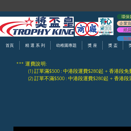
環保
企業
紙
制
首頁
精 選 系 列
幼稚園專題
獎 座
獎 盃
*** 運費說明:
(1) 訂單滿$500 : 中港段運費$280起 + 香港段免
(2) 訂單不滿$500 : 中港段運費$280起 + 香港