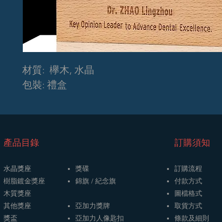
材質: 欅木, 水晶
包裝: 禮盒
​產品目錄
訂購須知
水晶獎座
獎碟
訂購流程
樹脂鍍金獎座
​​錦旗 / 紀念旗
​付款方式
木質獎座
圖檔格式
其他獎座
亞加力獎牌
取貨方式
獎盃
​亞加力人像匙扣
條款及細則