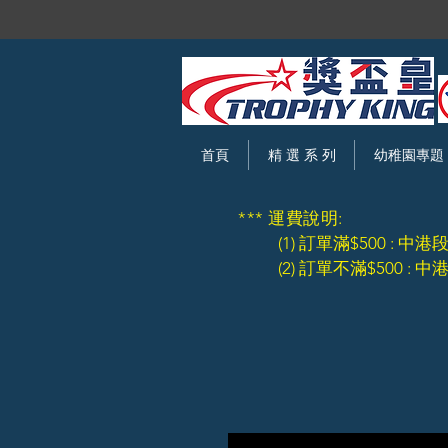
首頁
精 選 系 列
幼稚園專題
*** 運費說明:
(1) 訂單滿$500 : 中港
(2) 訂單不滿$500 : 中