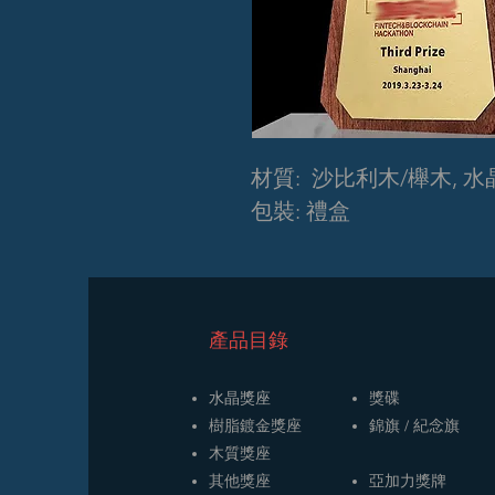
材質: 沙比利木/櫸木, 水
包裝: 禮盒
​產品目錄
水晶獎座
獎碟
樹脂鍍金獎座
​​錦旗 / 紀念旗
木質獎座
其他獎座
亞加力獎牌