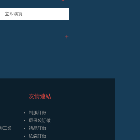
立即購買
龍 觀塘 鴻圖道59號鵬光大廈6樓)
款給司機
) (
當日配送完成
)
時約
2
個工作日
)
友情連結
制服訂做
環保袋訂做
開聯工業
禮品訂做
​紙袋訂做