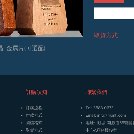
取貨方式
晶; 金属片(可選配)
1.
門市自取
(​
地址
: 九
2. GoGoVan (
直接付
3.
順豐速運
(
到付
) (
需
訂購須知
聯繫我們
訂購流程
Tel: 3583 0673
​付款方式
Email: info
@hkmti.com
圖檔格式
地址: 觀塘 開源道55號
取貨方式
中心A座14樓19室