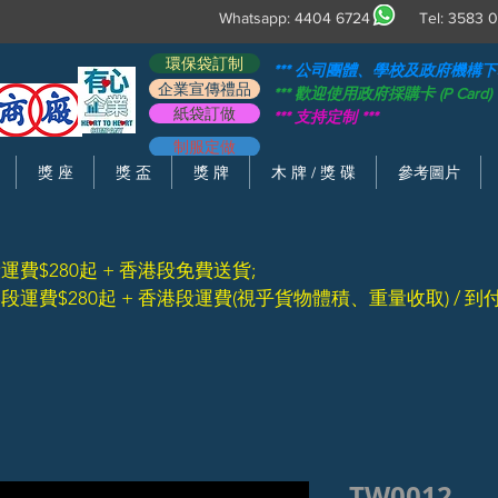
Whatsapp: 4404 6724 Tel: 358
環保袋訂制
​*** 公司團體、學校及政府機構下單,
企業宣傳禮品
​*** 歡迎使用政府採購卡 (P Card) ​*
紙袋訂做
​*** 支持定制 ​***
制服定做
獎 座
獎 盃
獎 牌
木 牌 / 獎 碟
參考圖片
段運費$280起 + 香港段免費送貨;
港段運費$280起 + 香港段運費(視乎貨物體積、重量收取) / 到
TW0012