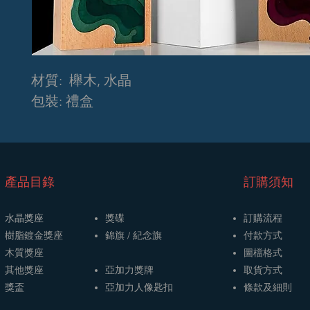
材質: 櫸木, 水晶
包裝: 禮盒
​產品目錄
訂購須知
水晶獎座
獎碟
訂購流程
樹脂鍍金獎座
​​錦旗 / 紀念旗
​付款方式
木質獎座
圖檔格式
其他獎座
亞加力獎牌
取貨方式
獎盃
​亞加力人像匙扣
條款及細則