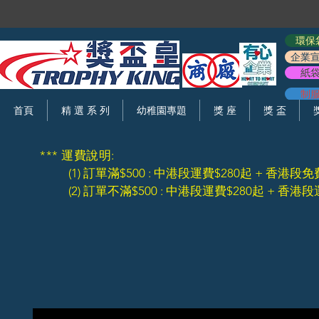
環保
企業
紙
制
首頁
精 選 系 列
幼稚園專題
獎 座
獎 盃
*** 運費說明:
(1) 訂單滿$500 : 中港段運費$280起 + 香港段免
(2) 訂單不滿$500 : 中港段運費$280起 + 香港