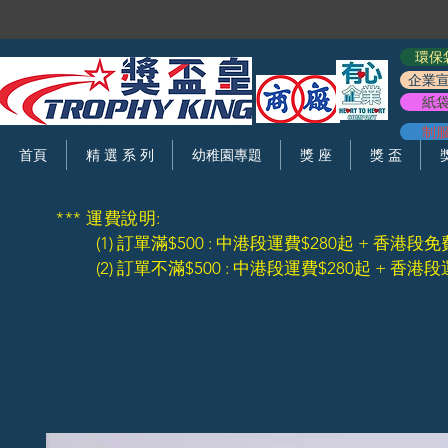
環保
企業
紙
制
首頁
精 選 系 列
幼稚園專題
獎 座
獎 盃
*** 運費說明:
(1) 訂單滿$500 : 中港段運費$280起 + 香港段免
(2) 訂單不滿$500 : 中港段運費$280起 + 香港