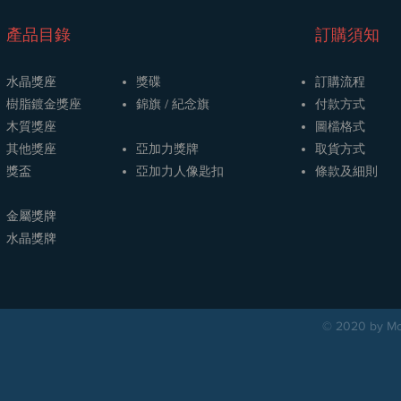
​產品目錄
訂購須知
水晶獎座
獎碟
訂購流程
樹脂鍍金獎座
​​錦旗 / 紀念旗
​付款方式
木質獎座
圖檔格式
其他獎座
亞加力獎牌
取貨方式
獎盃
​亞加力人像匙扣
條款及細則
金屬獎牌
​水晶獎牌
© 2020 by Mou