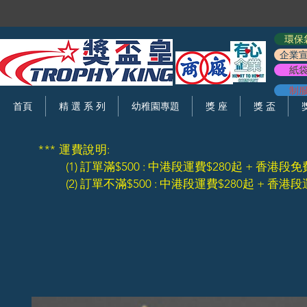
環保
企業
紙
制
首頁
精 選 系 列
幼稚園專題
獎 座
獎 盃
*** 運費說明:
(1) 訂單滿$500 : 中港段運費$280起 + 香港段免
(2) 訂單不滿$500 : 中港段運費$280起 + 香港