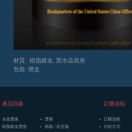
材質: 樹脂鍍金, 黑水晶底座
包裝: 禮盒
​產品目錄
訂購須知
水晶獎座
獎碟
訂購流程
樹脂鍍金獎座
​​錦旗 / 紀念旗
​付款方式