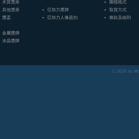
木質獎座
圖檔格式
其他獎座
亞加力獎牌
取貨方式
獎盃
​亞加力人像匙扣
條款及細則
金屬獎牌
​水晶獎牌
© 2020 by Mou