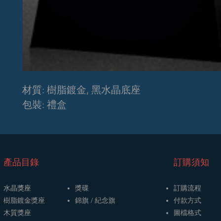
材質: 樹脂鍍金, 黑水晶底座
包裝: 禮盒
​產品目錄
訂購須知
水晶獎座
獎碟
訂購流程
樹脂鍍金獎座
​​錦旗 / 紀念旗
​付款方式
木質獎座
圖檔格式