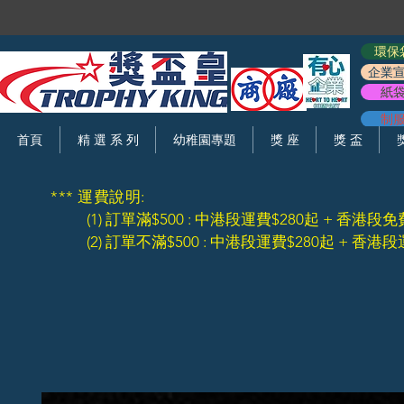
環保
企業
紙
制
首頁
精 選 系 列
幼稚園專題
獎 座
獎 盃
*** 運費說明:
(1) 訂單滿$500 : 中港段運費$280起 + 香港段免
(2) 訂單不滿$500 : 中港段運費$280起 + 香港