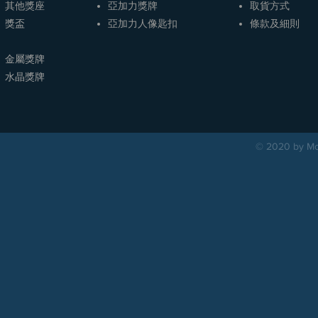
其他獎座
亞加力獎牌
取貨方式
獎盃
​亞加力人像匙扣
條款及細則
金屬獎牌
​水晶獎牌
© 2020 by Mou