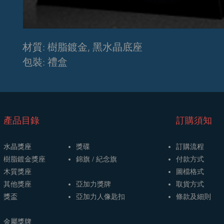
材質: 樹脂鍍金, 黑水晶底座
包裝: 禮盒
​產品目錄
訂購須知
水晶獎座
獎碟
訂購流程
樹脂鍍金獎座
​​錦旗 / 紀念旗
​付款方式
木質獎座
圖檔格式
其他獎座
亞加力獎牌
取貨方式
獎盃
​亞加力人像匙扣
條款及細則
金屬獎牌