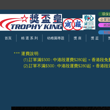
環保
企業
紙
制
首頁
精 選 系 列
幼稚園專題
獎 座
獎 盃
*** 運費說明:
(1) 訂單滿$500 : 中港段運費$280起 + 香港段免
(2) 訂單不滿$500 : 中港段運費$280起 + 香港