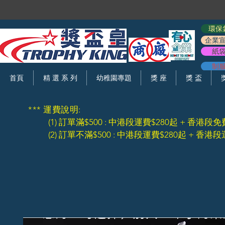
環保
企業
紙
制
首頁
精 選 系 列
幼稚園專題
獎 座
獎 盃
*** 運費說明:
(1) 訂單滿$500 : 中港段運費$280起 + 香港段免
(2) 訂單不滿$500 : 中港段運費$280起 + 香港