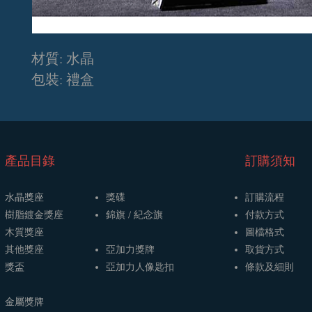
材質: 水晶
包裝: 禮盒
​產品目錄
訂購須知
水晶獎座
獎碟
訂購流程
樹脂鍍金獎座
​​錦旗 / 紀念旗
​付款方式
木質獎座
圖檔格式
其他獎座
亞加力獎牌
取貨方式
獎盃
​亞加力人像匙扣
條款及細則
金屬獎牌