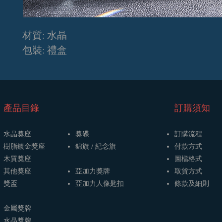
材質: 水晶
包裝: 禮盒
​產品目錄
訂購須知
水晶獎座
獎碟
訂購流程
樹脂鍍金獎座
​​錦旗 / 紀念旗
​付款方式
木質獎座
圖檔格式
其他獎座
亞加力獎牌
取貨方式
獎盃
​亞加力人像匙扣
條款及細則
金屬獎牌
​水晶獎牌