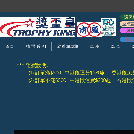
環保
企業
紙
制
首頁
精 選 系 列
幼稚園專題
獎 座
獎 盃
*** 運費說明:
(1) 訂單滿$500 : 中港段運費$280起 + 香港段免
(2) 訂單不滿$500 : 中港段運費$280起 + 香港