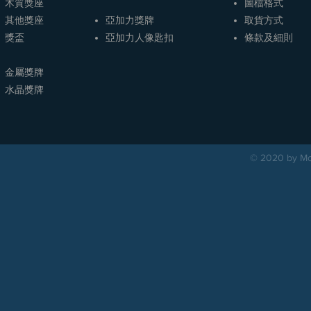
木質獎座
圖檔格式
其他獎座
亞加力獎牌
取貨方式
獎盃
​亞加力人像匙扣
條款及細則
金屬獎牌
​水晶獎牌
© 2020 by Mou