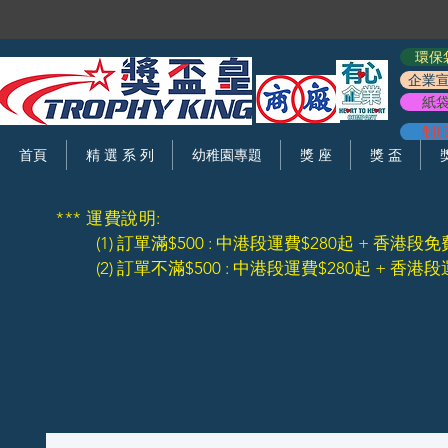
環保
企業
紙
制
首頁
精 選 系 列
幼稚園專題
獎 座
獎 盃
*** 運費說明:
(1) 訂單滿$500 : 中港段運費$280起 + 香港段免
(2) 訂單不滿$500 : 中港段運費$280起 + 香港