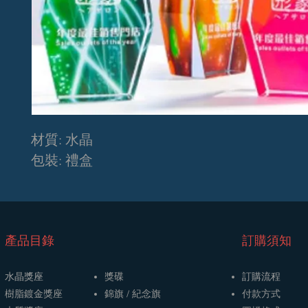
材質: 水晶
包裝: 禮盒
​產品目錄
訂購須知
水晶獎座
獎碟
訂購流程
樹脂鍍金獎座
​​錦旗 / 紀念旗
​付款方式