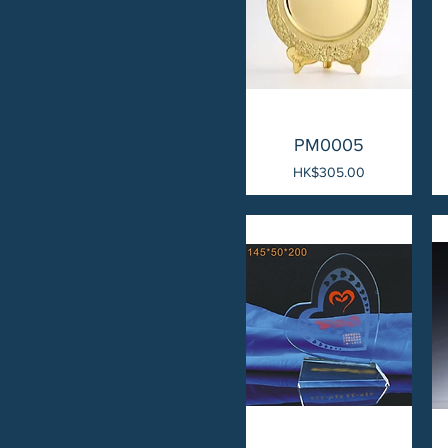
PM0005
價格
HK$305.00