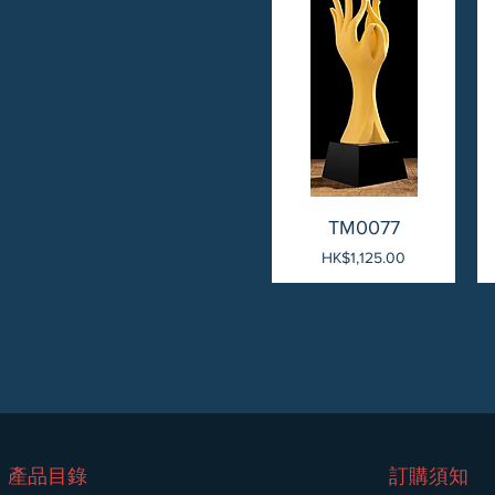
TM0077
價格
HK$1,125.00
​產品目錄
訂購須知